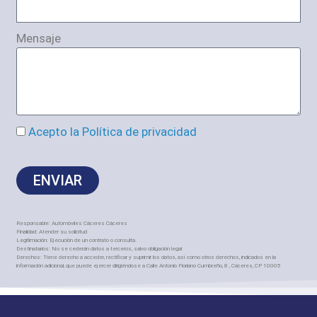
Mensaje
Acepto la Política de privacidad
ENVIAR
Responsable: Automóviles Cáceres Cáceres
Finalidad: Atender su solicitud
Legitimación: Ejecución de un contrato o consulta.
Destinatarios: No se cederán datos a terceros, salvo obligación legal
Derechos: Tiene derecho a acceder, rectificar y suprimir los datos, así como otros derechos, indicados en la
información adicional, que puede ejercer dirigiéndose a Calle Antonio Floriano Cumbreño, 8 , Cáceres, CP 10005