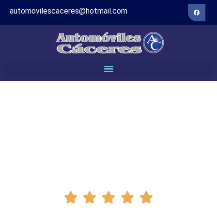
automovilescaceres@hotmail.com