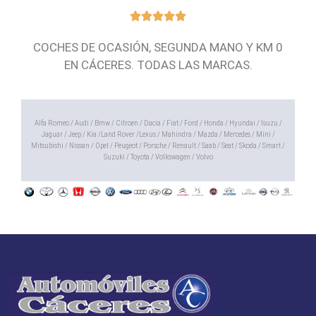
COCHES DE OCASIÓN, SEGUNDA MANO Y KM 0
EN CÁCERES. TODAS LAS MARCAS.
Alfa Romeo / Audi / Bmw / Citroen / Dacia / Fiat / Ford / Honda / Hyundai / Isuzu /
Jaguar / Jeep / Kia /Land Rover /Lexus / Mahindra / Mazda / Mercedes / Mini /
Mitsubishi / Nissan / Opel / Peugeot / Porsche / Renault / Saab / Seat / Skoda / Smart /
Suzuki / Toyota / Volkswagen / Volvo