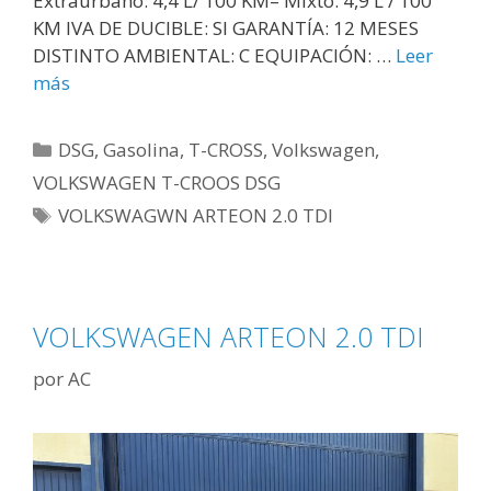
Extraurbano: 4,4 L/ 100 KM– Mixto: 4,9 L / 100
KM IVA DE DUCIBLE: SI GARANTÍA: 12 MESES
DISTINTO AMBIENTAL: C EQUIPACIÓN: …
Leer
más
DSG
,
Gasolina
,
T-CROSS
,
Volkswagen
,
VOLKSWAGEN T-CROOS DSG
VOLKSWAGWN ARTEON 2.0 TDI
VOLKSWAGEN ARTEON 2.0 TDI
por
AC